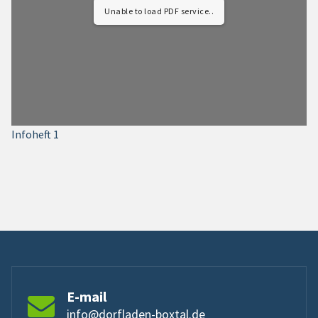
Unable to load PDF service..
Infoheft 1
E-mail
info@dorfladen-boxtal.de