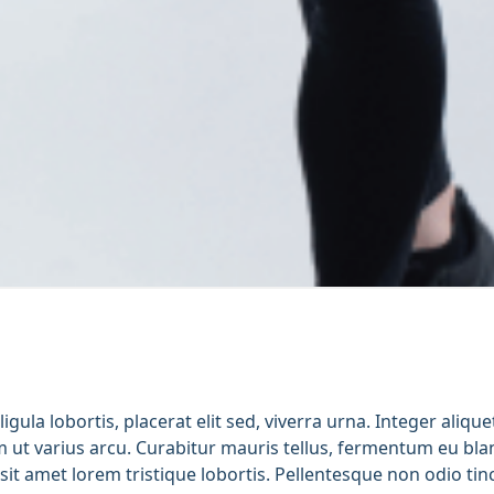
igula lobortis, placerat elit sed, viverra urna. Integer aliqu
m ut varius arcu. Curabitur mauris tellus, fermentum eu bla
sit amet lorem tristique lobortis. Pellentesque non odio tin