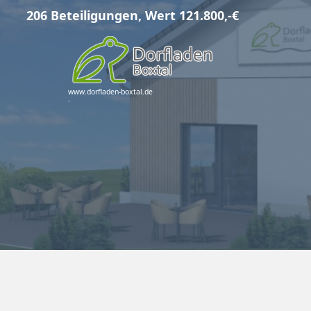
Zum
206 Beteiligungen, Wert 121.800,-€
Inhalt
springen
www.dorfladen-boxtal.de