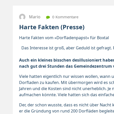
Mario
0 Kommentare
Harte Fakten (Presse)
Harte Fakten vom »Dorfladenpapst« für Boxtal
Das Interesse ist groß, aber Geduld ist gefragt
Auch ein klei­nes bis­schen de­s­il­lu­sio­niert ha­b
nach gut drei Stun­den das Ge­mein­de­zen­trum v
Viele hatten eigentlich nur wissen wollen, wann 
Dorfladen zu kaufen. Mit übermorgen wird es scho
Jahren und die Kosten sind nicht unerheblich. J
aufmachen könnte. Viele hatten sich das einfache
Der, der schon wusste, dass es nicht über Nacht 
er die Gründung von rund 200 Dorfläden begleitet