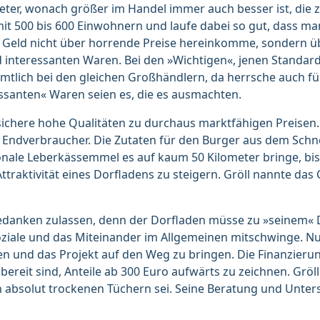
ter, wonach größer im Handel immer auch besser ist, die zä
mit 500 bis 600 Einwohnern und laufe dabei so gut, dass m
as Geld nicht über horrende Preise hereinkomme, sondern ü
 interessanten Waren. Bei den »Wichtigen«, jenen Standard
ämtlich bei den gleichen Großhändlern, da herrsche auch f
ressanten« Waren seien es, die es ausmachten.
 sichere hohe Qualitäten zu durchaus marktfähigen Preisen. 
 Endverbraucher. Die Zutaten für den Burger aus dem Schne
ale Leberkässemmel es auf kaum 50 Kilometer bringe, bis 
ttraktivität eines Dorfladens zu steigern. Gröll nannte das
edanken zulassen, denn der Dorfladen müsse zu »seinem« 
oziale und das Miteinander im Allgemeinen mitschwinge. Nun
n und das Projekt auf den Weg zu bringen. Die Finanzierun
ereit sind, Anteile ab 300 Euro aufwärts zu zeichnen. Gröll
 absolut trockenen Tüchern sei. Seine Beratung und Unters