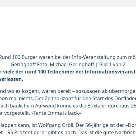
. Rund 100 Burger waren bei der Info-Veranstaltung zum mö
Geringhoff Foto: Michael Geringhoff | Bild 1 von 2
en vie­le der rund 100 Teil­neh­mer der In­for­ma­ti­ons­ver­an­s
er­las­sen.
und wo es losgeht, waren bereit – sozusagen ab übermorgen 
n mal nichts. Der Zeithorizont für den Start des Dorflade
e nach baulichem Aufwand könne es die Boxtaler durchaus 25
r vorgestellt. »Tante Emma is back«
klappen kann, ist Wolfgang Gröll. Der 56-Jährige ist der »D
 – 95 Prozent derer gibt es noch. Das ist die gute Nachric