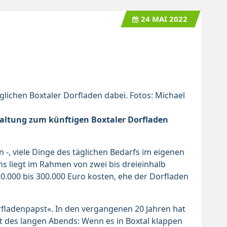
24
MAI 2022
glichen Boxtaler Dorfladen dabei. Fotos: Michael
tal­tung zum künf­ti­gen Box­ta­ler Dor­f­la­den
-, viele Dinge des täglichen Bedarfs im eigenen
ns liegt im Rahmen von zwei bis dreieinhalb
0.000 bis 300.000 Euro kosten, ehe der Dorfladen
orfladenpapst«. In den vergangenen 20 Jahren hat
ht des langen Abends: Wenn es in Boxtal klappen