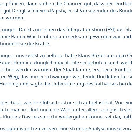
ung führen, dann stehen die Chancen gut, dass der Dorflad
auf gut Denglisch beim »Papst«, er ist Vorsitzender des Bu
gen worden.
ungen. Da ist zum einen das Integrationsbüro (FSI) der St
demie Baden-Württemberg aufmerksam geworden war und da
bündeln sie die Kräfte.
ngen, uns selbst zu helfen«, hatte Klaus Böxler aus dem Or
er Henning dringlich macht. Eile sei geboten, auch weil fü
ichen werden würden. Der Staat könne, erst recht künftig, 
hren Weg, das immer schwieriger werdende Dorfleben für si
te Henning und sagte die Unterstützung des Rathauses bei 
eschaut, wie ihre Infrastruktur sich aufgelöst hat. Vor e
atte man im Dorf noch die Wahl unter allem und gleich vier
Kirche.« Dass es so nicht weitergehen könne, sei klar, hatt
los optimistisch zu wirken. Eine strenge Analyse müsse v